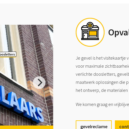
Opva
Je gevel is het visitekaartj
voor maximale zichtbaarheid
verlichte doosletters, geve
maatwerk oplossingen die per
het ontwerp, de materialen e
We komen graag en vrijblijv
gevelreclame
cont