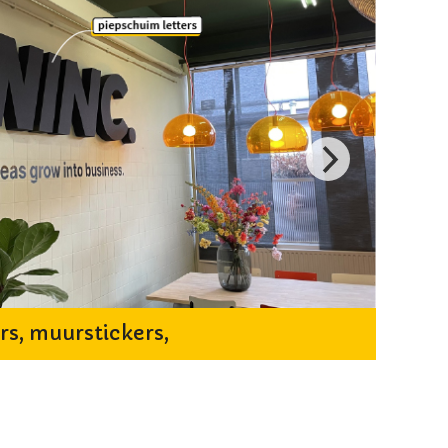
rs, muurstickers,
wandb