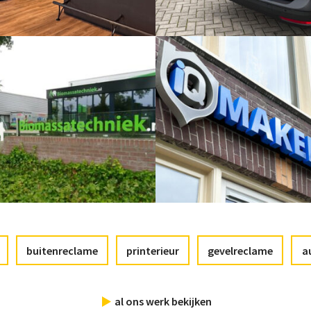
buitenreclame
printerieur
gevelreclame
a
al ons werk bekijken