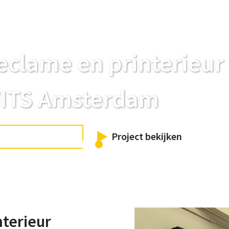
rinterieur
rdam
roject bekijken
nterieur