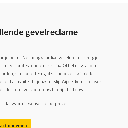
llende gevelreclame
e van je bedrijf. Met hoogwaardige gevelreclame zorg je
 en een professionele uitstraling. Of het nu gaat om
lborden, raambelettering of spandoeken, wij bieden
fect aansluiten bij jouw huisstijl. Wij denken mee over
n de montage, zodat jouw bedrijf altijd opvalt.
end langs om je wensen te bespreken.
act opnemen