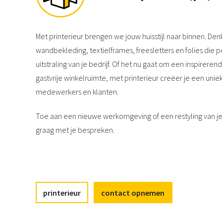
Met printerieur brengen we jouw huisstijl naar binnen. D
wandbekleding, textielframes, freesletters en folies die pe
uitstraling van je bedrijf. Of het nu gaat om een inspirer
gastvrije winkelruimte, met printerieur creëer je een uni
medewerkers en klanten.
Toe aan een nieuwe werkomgeving of een restyling van j
graag met je bespreken.
printerieur
contact opnemen