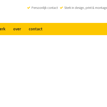
Persoonlijk contact
Sterk in design, print & montag
erk
over
contact