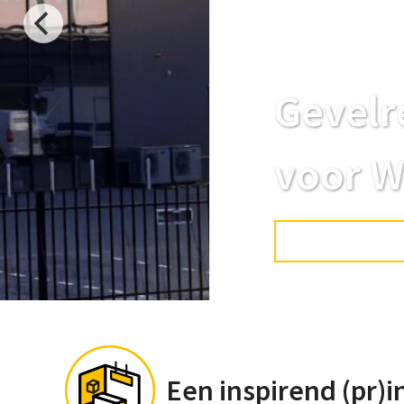
Gevelreclame en p
voor WITS Amste
BINNEN- EN BUITENRECLAME
P
Een inspirend (pr)i