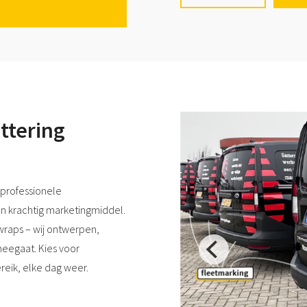
vlaggen, stickers, frees
ttering
 professionele
n krachtig marketingmiddel.
wraps – wij ontwerpen,
eegaat. Kies voor
reik, elke dag weer.