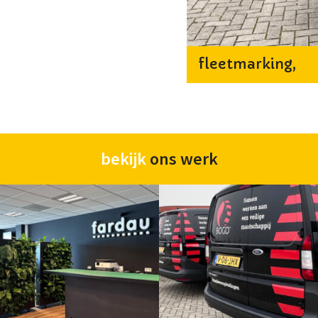
fleetmarking,
bekijk
ons werk