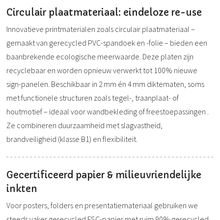
Circulair plaatmateriaal: eindeloze re-use
Innovatieve printmaterialen zoals circulair plaatmateriaal –
gemaakt van gerecycled PVC-spandoek en -folie – bieden een
baanbrekende ecologische meerwaarde. Deze platen zijn
recyclebaar en worden opnieuw verwerkt tot 100% nieuwe
sign-panelen. Beschikbaar in 2 mm én 4 mm diktematen, soms
met functionele structuren zoals tegel-, traanplaat- of
houtmotief – ideaal voor wandbekleding of freestoepassingen
.
Ze combineren duurzaamheid met slagvastheid,
brandveiligheid (klasse B1) en flexibiliteit.
Gecertificeerd papier & milieuvriendelijke
inkten
Voor posters, folders en presentatiemateriaal gebruiken we
steeds vaker gerecycled FSC-papier met ruim 90% gerecycled