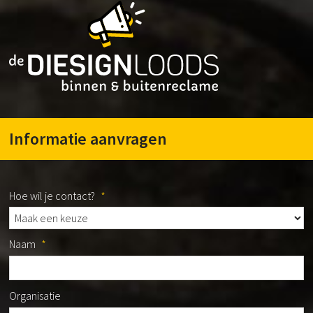
Informatie aanvragen
Hoe wil je contact?
*
Naam
*
Organisatie