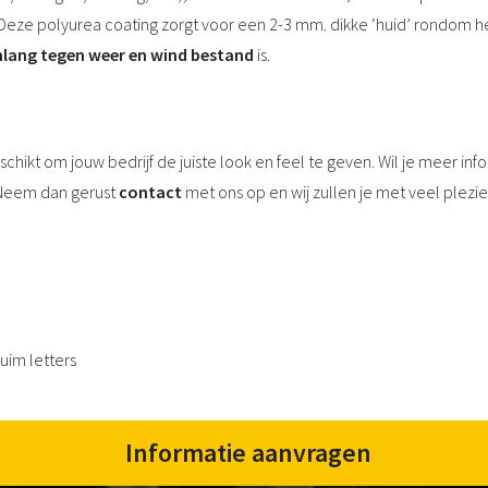
. Deze polyurea coating zorgt voor een 2-3 mm. dikke ‘huid’ rondom h
nlang tegen weer en wind bestand
is.
chikt om jouw bedrijf de juiste look en feel te geven. Wil je meer inf
Neem dan gerust
contact
met ons op en wij zullen je met veel plezi
uim letters
Informatie aanvragen