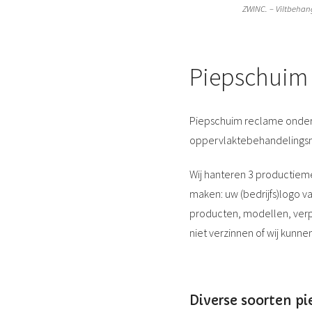
ZWINC. – Viltbehan
Piepschuim 
Piepschuim reclame onders
oppervlaktebehandelingsme
Wij hanteren 3 productiem
maken: uw (bedrijfs)logo v
producten, modellen, verp
niet verzinnen of wij kunn
Diverse soorten p