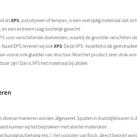
nd als
EPS
, polystyreen of tempex, is een veelzijdig materiaal dat zi
r, en een extreem laag soortelijk gewicht.
 EPS voor verschillende doeleinden, waarbij de grootste verschillen d
. Naast EPS leveren wij ook
XPS
. Deze XPS- kwaliteit is de geëxtrude
maar vooral ook gladder van structuur. Moet het product zeer strak 
baar zijn? Dan is XPS het materiaal bij uitstek.
eren
 diverse manieren worden afgewerkt. Spuiten in (huisstijl)kleuren 
ast kunnen wij het beplakken met allerlei materialen
al/kunstgras/behang/etc.), het voorzien van flock, direct beprint wo