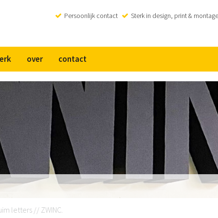
Persoonlijk contact
Sterk in design, print & montag
erk
over
contact
im letters // ZWINC.