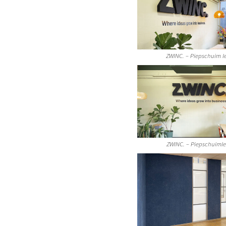
ZWINC. – Piepschuim le
ZWINC. – Piepschuimle