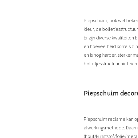
Piepschuim, ook wel beke
kleur, de bolletjesstructuu
Er zijn diverse kwaliteiten
en hoeveelheid korrels zijn
en is nog harder, sterker 
bolletjesstructuur niet zicht
Piepschuim decor
Piepschuim reclame kan op
afwerkingsmethode. Daarna
(hout/kunststof/folie/meta