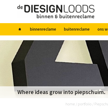
Diesignloods
binnenreclame
buitenreclame
ons w
Where ideas grow into piepschuim.
home
/
portfolio
/
Piepschu