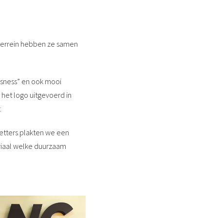
s terrein hebben ze samen
isness” en ook mooi
r het logo uitgevoerd in
.
etters plakten we een
riaal welke duurzaam