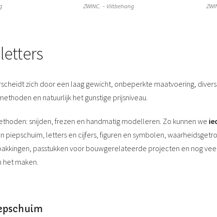
g
ZWINC. – Viltbehang
ZWIN
letters
cheidt zich door een laag gewicht, onbeperkte maatvoering, diver
thoden en natuurlijk het gunstige prijsniveau.
ethoden: snijden, frezen en handmatig modelleren. Zo kunnen we
ie
an piepschuim, letters en cijfers, figuren en symbolen, waarheidsget
akkingen, passtukken voor bouwgerelateerde projecten en nog veel 
en het maken.
iepschuim