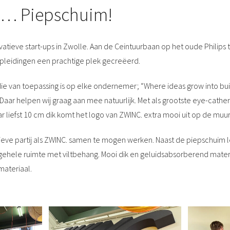
t… Piepschuim!
ovatieve start-ups in Zwolle. Aan de Ceintuurbaan op het oude Philip
pleidingen een prachtige plek gecreëerd.
ie van toepassing is op elke ondernemer; “Where ideas grow into bu
. Daar helpen wij graag aan mee natuurlijk. Met als grootste eye-cathe
r liefst 10 cm dik komt het logo van ZWINC. extra mooi uit op de muur
ieve partij als ZWINC. samen te mogen werken. Naast de piepschuim l
gehele ruimte met viltbehang. Mooi dik en geluidsabsorberend mate
materiaal.