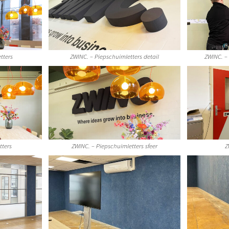
tters
ZWINC. – Piepschuimletters detail
ZWINC. –
tters
ZWINC. – Piepschuimletters sfeer
Z