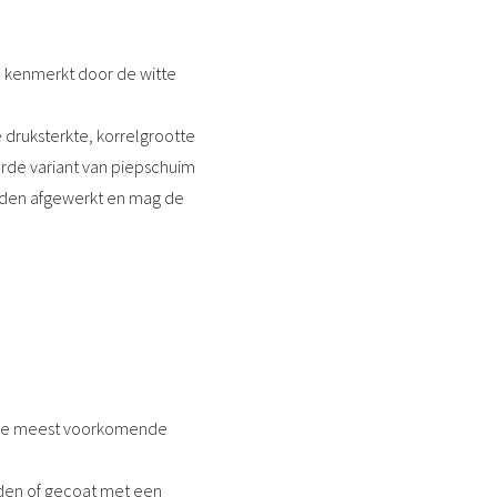
ch kenmerkt door de witte
e druksterkte, korrelgrootte
erde variant van piepschuim
worden afgewerkt en mag de
is de meest voorkomende
rden of gecoat met een