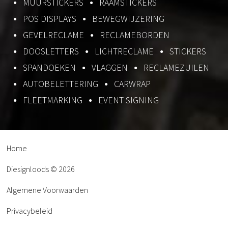
MUURSTICKERS
RAAMSTICKERS
POS DISPLAYS
BEWEGWIJZERING
GEVELRECLAME
RECLAMEBORDEN
DOOSLETTERS
LICHTRECLAME
STICKERS
SPANDOEKEN
VLAGGEN
RECLAMEZUILEN
AUTOBELETTERING
CARWRAP
FLEETMARKING
EVENT SIGNING
Home
Diesignloods © 2026
Algemene Voorwaarden
Privacybeleid