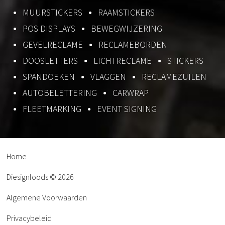
MUURSTICKERS
RAAMSTICKERS
POS DISPLAYS
BEWEGWIJZERING
GEVELRECLAME
RECLAMEBORDEN
DOOSLETTERS
LICHTRECLAME
STICKERS
SPANDOEKEN
VLAGGEN
RECLAMEZUILEN
AUTOBELETTERING
CARWRAP
FLEETMARKING
EVENT SIGNING
Home
Diesignloods © 2026
Algemene Voorwaarden
Privacybeleid