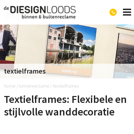
Diesignloods
textielframes
home
/
binnenreclame
/
textielframes
Textielframes: Flexibele en
stijlvolle wanddecoratie