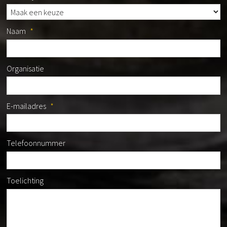
Naam
*
Organisatie
E-mailadres
*
Telefoonnummer
Toelichting