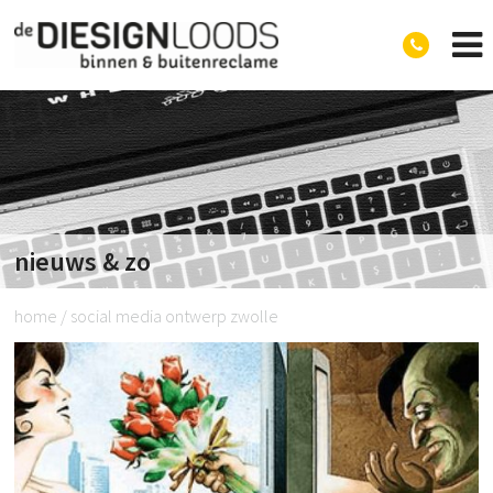
Diesignloods
nieuws & zo
home
/
social media ontwerp zwolle