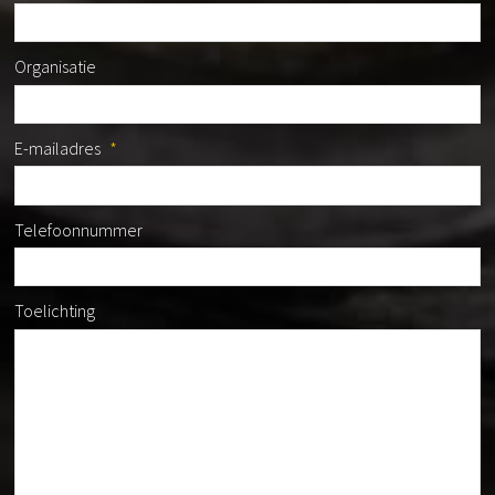
Organisatie
E-mailadres
*
Telefoonnummer
Toelichting